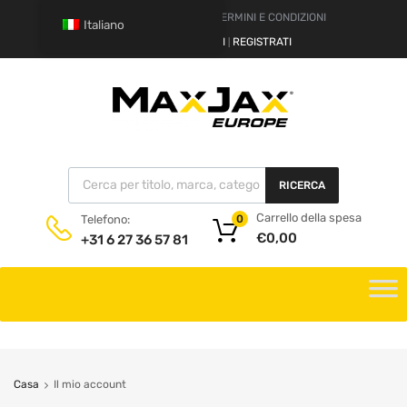
DISCLAIMER
TERMINI E CONDIZIONI
Italiano
CIAO.
REGISTRATI
REGISTRATI
|
RICERCA
Carrello della spesa
Telefono:
0
€
0,00
+31 6 27 36 57 81
Casa
Il mio account