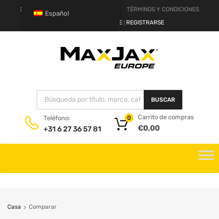
DESCARGO DE RESPONSABILIDAD
TÉRMINOS Y CONDICIONES
Español
HOLA.
REGISTRARSE
REGISTRARSE
|
BUSCAR
Carrito de compras
Teléfono:
0
€
0,00
+31 6 27 36 57 81
Casa
Comparar