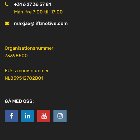
+31 6 27 36 57 81
Mån-fre 7:00 till 17:00
maxjax@liftmotive.com
Organisationsnummer
73398500
EU: s momsnummer
NL859512782B01
GÅ MED OSS: