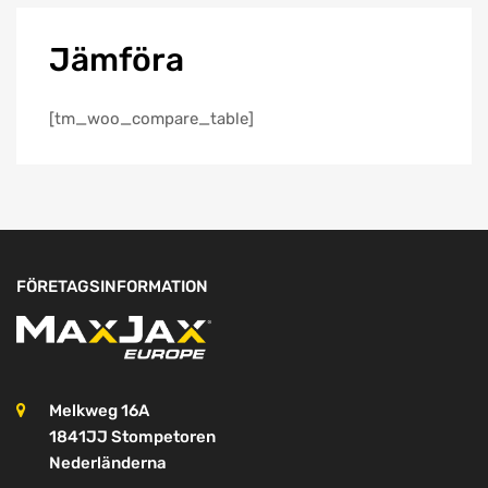
Jämföra
[tm_woo_compare_table]
FÖRETAGSINFORMATION
Melkweg 16A
1841JJ Stompetoren
Nederländerna