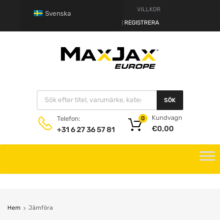
VARNING
VILLKOR
Svenska
HALLÅ.
LOGGA IN
REGISTRERA
|
SÖK
Kundvagn
Telefon:
0
€
0,00
+31 6 27 36 57 81
Hem
Jämföra