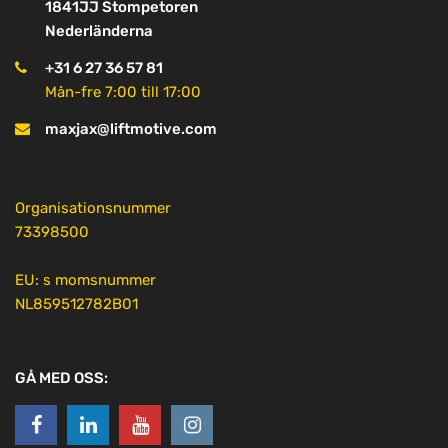
1841JJ Stompetoren
Nederländerna
+31 6 27 36 57 81
Mån-fre 7:00 till 17:00
maxjax@liftmotive.com
Organisationsnummer
73398500
EU: s momsnummer
NL859512782B01
GÅ MED OSS: