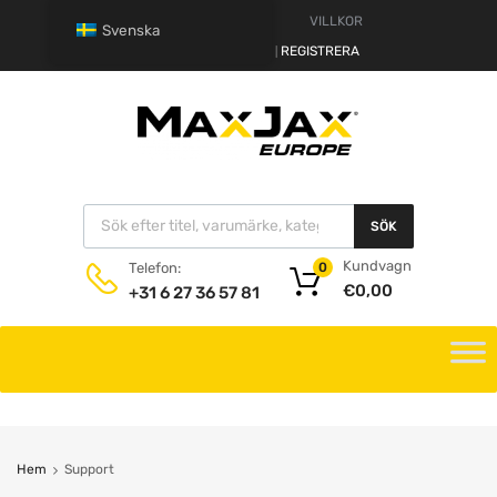
VARNING
VILLKOR
Svenska
HALLÅ.
LOGGA IN
REGISTRERA
|
SÖK
Kundvagn
Telefon:
0
€
0,00
+31 6 27 36 57 81
Hem
Support