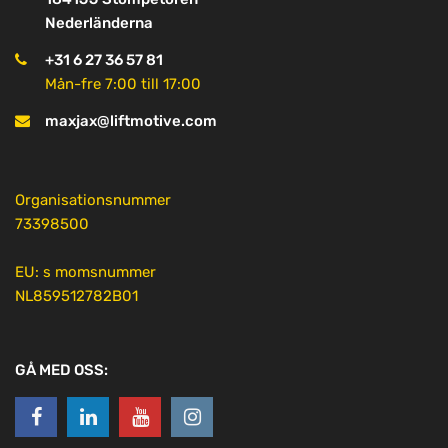
Nederländerna
+31 6 27 36 57 81
Mån-fre 7:00 till 17:00
maxjax@liftmotive.com
Organisationsnummer
73398500
EU: s momsnummer
NL859512782B01
GÅ MED OSS: