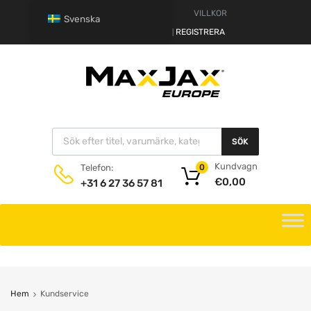
VARNING
VILLKOR
Svenska
HALLÅ.
LOGGA IN
REGISTRERA
|
SÖK
Kundvagn
Telefon:
0
€
0,00
+31 6 27 36 57 81
Hem
Kundservice