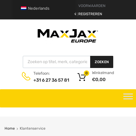
DISCLAIMER
VOORWAARDEN
Nederlands
HALLO.
AANMELDEN
REGISTREREN
|
ZOEKEN
Winkelmand
Telefoon:
0
€
0,00
+31 6 27 36 57 81
Home
Klantenservice