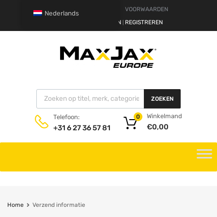
DISCLAIMER
VOORWAARDEN
Nederlands
HALLO.
AANMELDEN
REGISTREREN
|
ZOEKEN
Winkelmand
Telefoon:
0
€
0,00
+31 6 27 36 57 81
Home
Verzend informatie