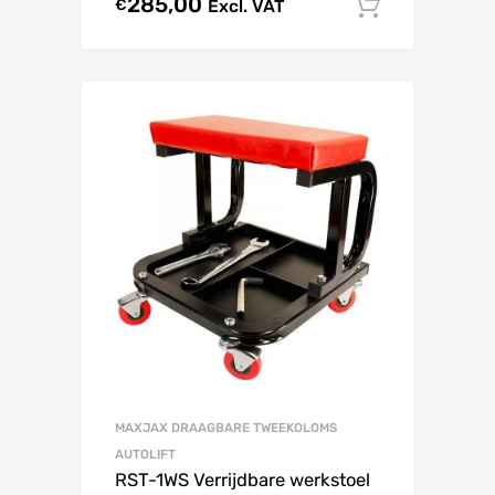
285,00
€
Excl. VAT
In winke
MAXJAX DRAAGBARE TWEEKOLOMS
AUTOLIFT
RST-1WS Verrijdbare werkstoel