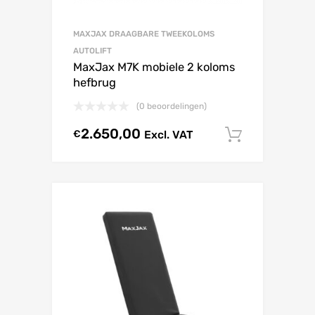
MAXJAX DRAAGBARE TWEEKOLOMS
AUTOLIFT
MaxJax M7K mobiele 2 koloms
hefbrug
(0 beoordelingen)
2.650,00
€
Excl. VAT
Select o