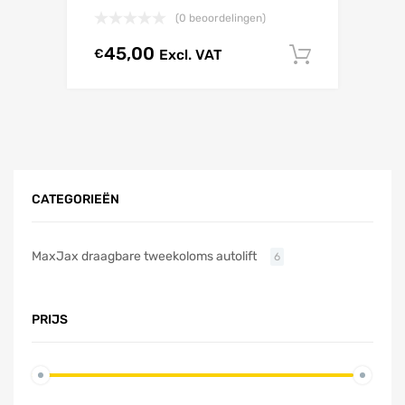
(0 beoordelingen)
45,00
€
Excl. VAT
In winke
CATEGORIEËN
MaxJax draagbare tweekoloms autolift
6
PRIJS