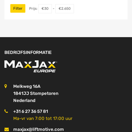
Filter
Prijs:
€30
-
€2.650
BEDRIJFSINFORMATIE
Melkweg 16A
1841JJ Stompetoren
Nederland
+31 6 27 36 57 81
Ma-vr van 7:00 tot 17:00 uur
maxjax@liftmotive.com