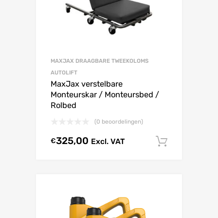
MAXJAX DRAAGBARE TWEEKOLOMS
AUTOLIFT
MaxJax verstelbare
Monteurskar / Monteursbed /
Rolbed
(0 beoordelingen)
325,00
€
Excl. VAT
In winke