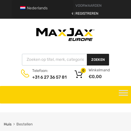
DISCLAIMER
VOORWAARDEN
Nederlands
HALLO.
AANMELDEN
REGISTREREN
|
ZOEKEN
Winkelmand
Telefoon:
0
€
0,00
+31 6 27 36 57 81
Huis
Bestellen