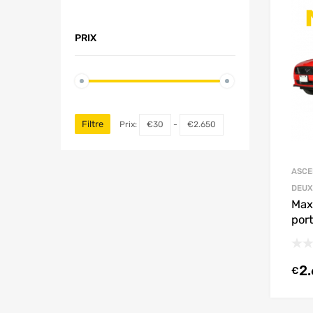
PRIX
Filtre
Prix:
€30
-
€2.650
ASCE
DEUX
Max
por
2
€