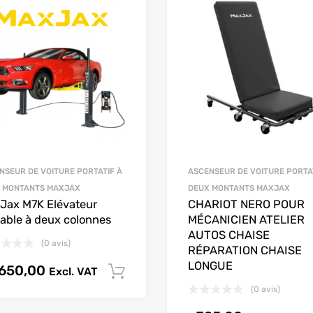
NSEUR DE VOITURE PORTATIF À
ASCENSEUR DE VOITURE PORTA
 MONTANTS MAXJAX
DEUX MONTANTS MAXJAX
Jax M7K Elévateur
CHARIOT NERO POUR
table à deux colonnes
MÉCANICIEN ATELIER
AUTOS CHAISE
(0 avis)
RÉPARATION CHAISE
LONGUE
.650,00
Excl. VAT
Sélectionnez les options
(0 avis)