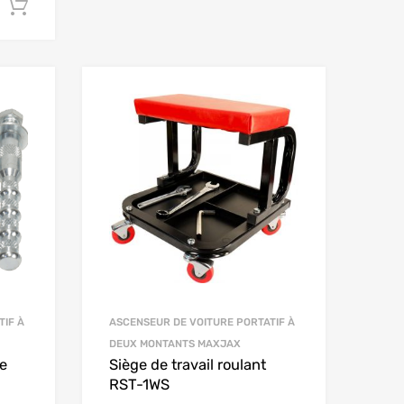
Ajouter au chariot
TIF À
ASCENSEUR DE VOITURE PORTATIF À
DEUX MONTANTS MAXJAX
ge
Siège de travail roulant
RST-1WS