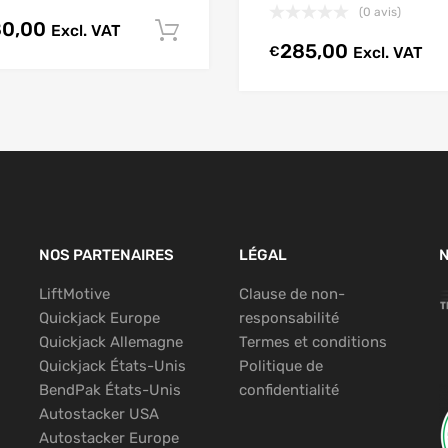
(0 avis)
80,00
Excl. VAT
Ajouter au chariot
285,00
€
Excl. VAT
NOS PARTENAIRES
LÉGAL
LiftMotive
Clause de non-
Quickjack Europe
responsabilité
Quickjack Allemagne
Termes et conditions
Quickjack États-Unis
Politique de
BendPak États-Unis
confidentialité
Autostacker USA
Autostacker Europe