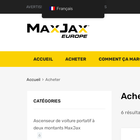
AVERTISSEMENT
TERMES ET CONDITIONS
Français
ACCUEIL
ACHETER
COMMENT ÇA MAR
Accueil
Acheter
Ach
CATÉGORIES
6 résulta
Ascenseur de voiture portatif à
deux montants MaxJax
6