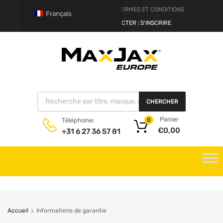
AVERTISSEMENT
TERMES ET CONDITIONS
Français
BONJOUR.
SE CONNECTER
S'INSCRIRE
|
CHERCHER
Panier
Téléphone:
0
€
0,00
+31 6 27 36 57 81
Accueil
Informations de garantie