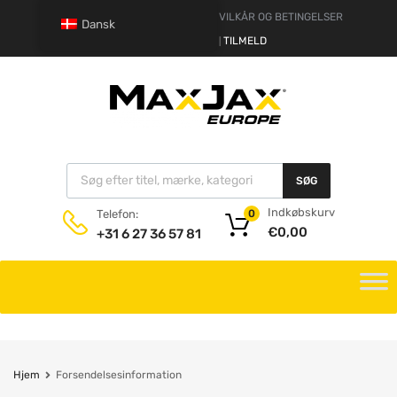
ANSVARSFRASKRIVELSE
VILKÅR OG BETINGELSER
Dansk
HEJ.
LOG IND
TILMELD
|
SØG
Indkøbskurv
Telefon:
0
€
0,00
+31 6 27 36 57 81
Hjem
Forsendelsesinformation