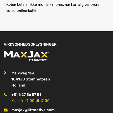
Køber betaler ikke moms / moms, når han afgiver ordren i
vores online-butik.
VIRKSOMHEDSOPLYSNINGER
Melkweg 16A
1841JJ Stompetoren
Holland
+31 6 27 36 57 81
Man-fre 7:00 til 17:00
maxjax@liftmotive.com