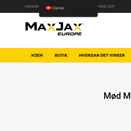
ANSVARSFRASKRIVELSE
VILKÅR OG BETINGELSER
Dansk
HJEM
BUTIK
HVORDAN DET VIRKER
Mød Ma