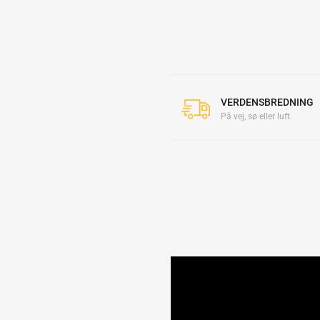
VERDENSBREDNING
På vej, sø eller luft.