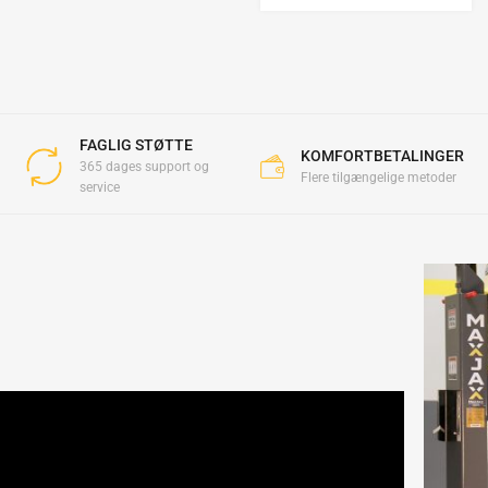
FAGLIG STØTTE
KOMFORTBETALINGER
365 dages support og
Flere tilgængelige metoder
service