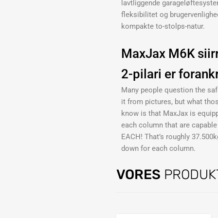
lavtliggende garageløftesyst
fleksibilitet og brugervenligh
kompakte to-stolps-natur.
MaxJax M6K siirr
2-pilari er forank
Many people question the safe
it from pictures, but what tho
know is that MaxJax is equipp
each column that are capable
EACH! That’s roughly 37.500kg
down for each column.
VORES
PRODUK