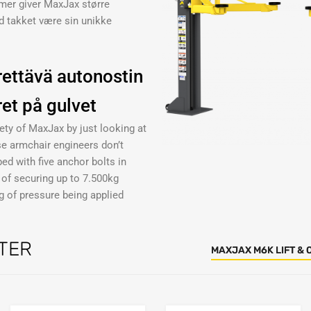
emer giver MaxJax større
ed takket være sin unikke
ettävä autonostin
ret på gulvet
ty of MaxJax by just looking at
se armchair engineers don’t
ed with five anchor bolts in
 of securing up to 7.500kg
 of pressure being applied
TER
MAXJAX M6K LIFT & 