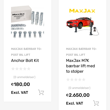
MAXJAX BÆRBAR TO-
MAXJAX BÆRBAR TO-
POST BIL LIFT
POST BIL LIFT
Anchor Bolt Kit
MaxJax M7K
bærbar lift med
to stolper
(0 anmeldelser)
180,00
€
(0 anmeldelser)
Excl. VAT
Tilføj til kurv
2.650,00
€
Tilføj til kurv
Excl. VAT