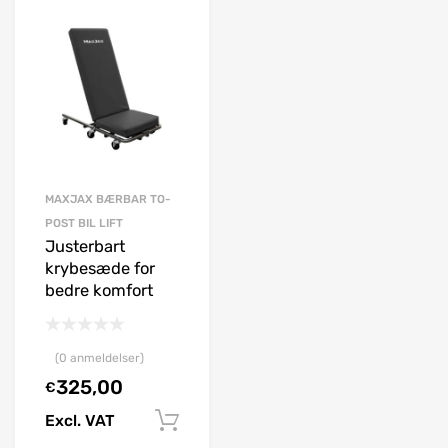
MAXJAX BÆRBAR TO-
MAXJAX BÆRBAR TO-
POST BIL LIFT
POST BIL LIFT
Justerbart
Epoxy
krybesæde for
ankerboltsæt
bedre komfort
(0 anmeldelser)
(0 anmeldelser)
285,00
€
325,00
€
Excl. VAT
Excl. VAT
Vælg muligheder
Tilføj til kurv