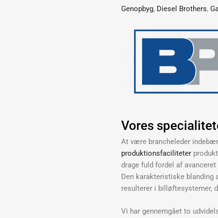
Genopbyg
,
Diesel Brothers
,
Ga
Vores specialitete
At være brancheleder indebær
produktionsfaciliteter
produkti
drage fuld fordel af avancere
Den karakteristiske blanding a
resulterer i billøftesystemer, 
Vi har gennemgået to udvidels