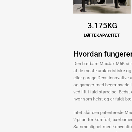
3.175KG
LØFTEKAPACITET
Hvordan fungere
Den bærbare MaxJax M6K siirre
af de mest karakteristiske og 
eller garage Dens innovative a
og garager med begrænsede lo
ved lift i fuld størrelse. Beds
hvor som helst og er fuldt bæ
Intet slår den patenterede Ma
2-pilari for komfort, bærbarh
Sammenlignet med konventione