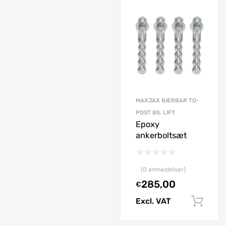
MAXJAX BÆRBAR TO-
MAXJAX BÆRBAR TO-
POST BIL LIFT
POST BIL LIFT
Justerbart
Epoxy
krybesæde for
ankerboltsæt
bedre komfort
(0 anmeldelser)
(0 anmeldelser)
285,00
€
325,00
€
Excl. VAT
Excl. VAT
Vælg muligheder
Tilføj til kurv