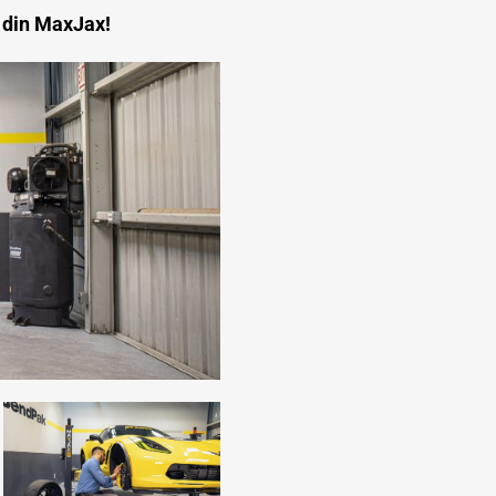
d din MaxJax!