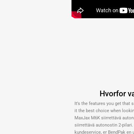
Hvorfor v
It’s the features you get that
it the best choice when looking
MaxJax M6K siirrettävä autono
siirrettävä autonostin 2-pilar
kundeservice, er BendPak en 