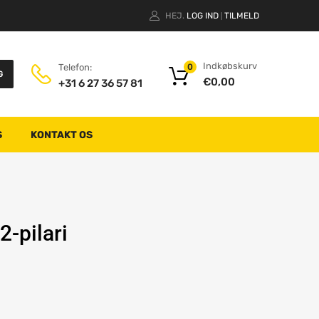
HEJ.
LOG IND
TILMELD
|
Indkøbskurv
Telefon:
0
G
€
0,00
+31 6 27 36 57 81
S
KONTAKT OS
-pilari