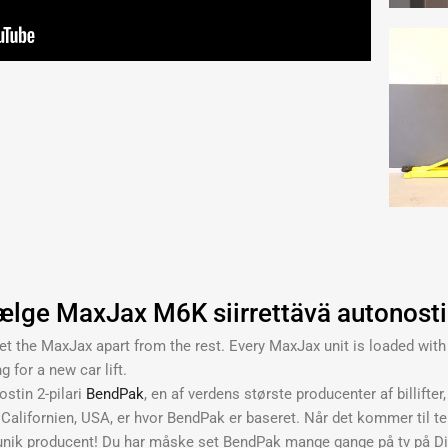
ælge MaxJax M6K siirrettävä autonostin
 set the MaxJax apart from the rest. Every MaxJax unit is loaded with
 for a new car lift.
stin 2-pilari
BendPak
, en af verdens største producenter af billift
i. Californien, USA, er hvor BendPak er baseret. Når det kommer til te
unik producent! Du har måske set BendPak mange gange på tv på D