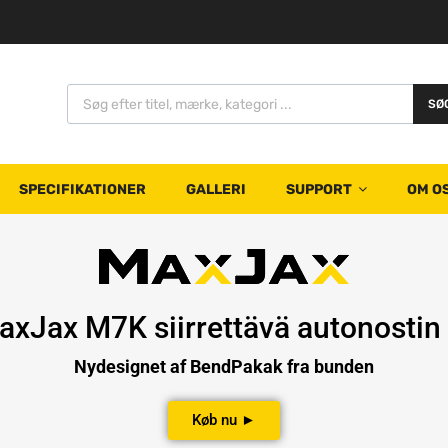
SØ
SPECIFIKATIONER
GALLERI
SUPPORT
OM O
xJax M7K siirrettävä autonostin 2
Nydesignet af BendPakak fra bunden
Køb nu ►