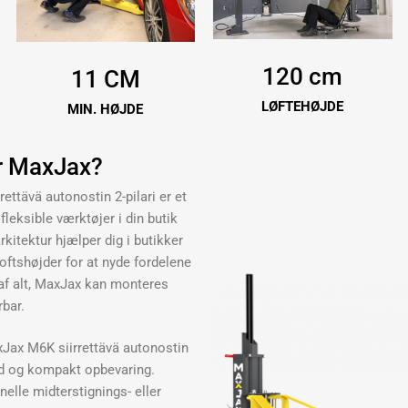
120 cm
11 CM
LØFTEHØJDE
MIN. HØJDE
r MaxJax?
ttävä autonostin 2-pilari er et
fleksible værktøjer i din butik
rkitektur hjælper dig i butikker
ftshøjder for at nyde fordelene
t af alt, MaxJax kan monteres
rbar.
xJax M6K siirrettävä autonostin
ed og kompakt opbevaring.
lle midterstignings- eller