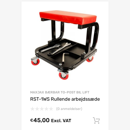
MAXJAX BÆRBAR TO-POST BIL LIFT
RST-1WS Rullende arbejdssæde
(0 anmeldelser)
45,00
€
Excl. VAT
Tilføj til 