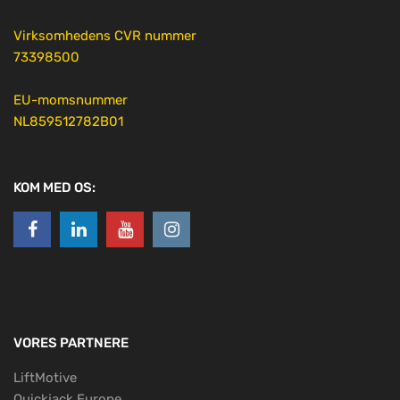
Virksomhedens CVR nummer
73398500
EU-momsnummer
NL859512782B01
KOM MED OS:
VORES PARTNERE
LiftMotive
Quickjack Europe