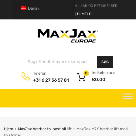
ANSVARSFRASKRIVELSE
VILKÅR OG BETINGELSER
Dansk
HEJ.
LOG IND
TILMELD
|
SØG
Indkøbskurv
Telefon:
0
€
0,00
+31 6 27 36 57 81
Hjem
MaxJax bærbar to-post bil lift
MaxJax M7K bærbar lift med
to stolper