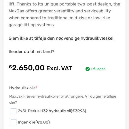
lift. Thanks to its unique portable two-post design, the
MaxJax offers greater versatility and serviceability
when compared to traditional mid-rise or low-rise
garage lifting systems.
Glem ikke at tilføje den nødvendige hydraulikvæske!
Sender du til mit land?
2.650,00
€
Excl. VAT
På lager
Hydraulisk olie
*
MaxJax kræver hydraulikolie for at fungere. Vil du gerne tilføje
olie?
2x5L Perlus H32 hydraulic oil
(€39,95)
Ingen olie
(€0,00)