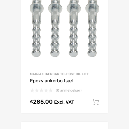
MAXJAX BÆRBAR TO-POST BIL LIFT
Epoxy ankerboltsæt
(0 anmeldelser)
285,00
€
Excl. VAT
Tilføj til 