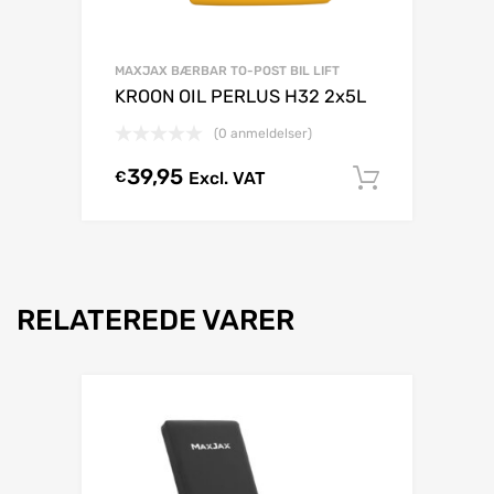
MAXJAX BÆRBAR TO-POST BIL LIFT
KROON OIL PERLUS H32 2x5L
(0 anmeldelser)
39,95
€
Excl. VAT
Tilføj til 
RELATEREDE VARER