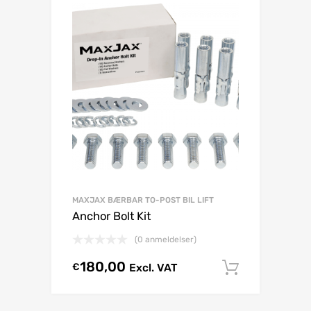
MAXJAX BÆRBAR TO-POST BIL LIFT
Anchor Bolt Kit
(0 anmeldelser)
180,00
€
Excl. VAT
Tilføj til 