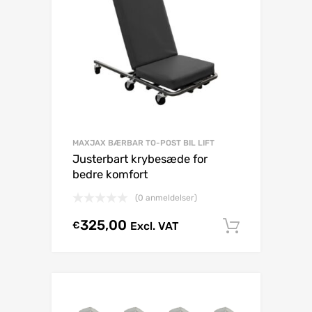
MAXJAX BÆRBAR TO-POST BIL LIFT
Justerbart krybesæde for
bedre komfort
(0 anmeldelser)
325,00
€
Excl. VAT
Tilføj til 