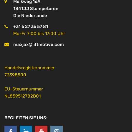
Melkweg 16A
1841JJ Stompetoren
Die Niederlande
+31 6 27 36 57 81
Mo-Fr 7:00 bis 17:00 Uhr
maxjax@liftmotive.com
Handelsregisternummer
73398500
EU-Steuernummer
NL859512782B01
BEGLEITEN SIE UNS: