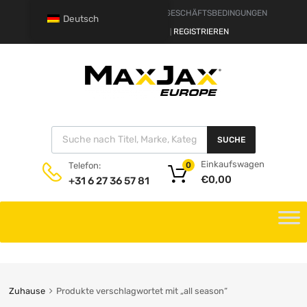
HAFTUNGSAUSSCHLUSS
GESCHÄFTSBEDINGUNGEN
Deutsch
HALLO.
ANMELDEN
REGISTRIEREN
|
SUCHE
Einkaufswagen
Telefon:
0
€
0,00
+31 6 27 36 57 81
Zuhause
Produkte verschlagwortet mit „all season“