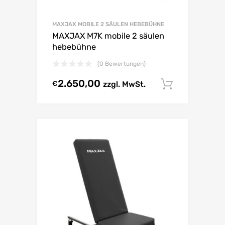
MAXJAX MOBILE 2 SÄULEN HEBEBÜHNE
MAXJAX M7K mobile 2 säulen
hebebühne
(0 Bewertungen)
2.650,00
€
zzgl. MwSt.
Select o