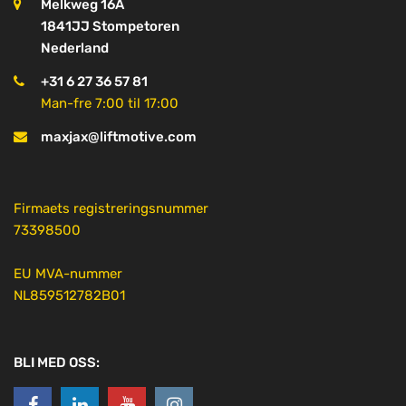
Melkweg 16A
1841JJ Stompetoren
Nederland
+31 6 27 36 57 81
Man-fre 7:00 til 17:00
maxjax@liftmotive.com
Firmaets registreringsnummer
73398500
EU MVA-nummer
NL859512782B01
BLI MED OSS: