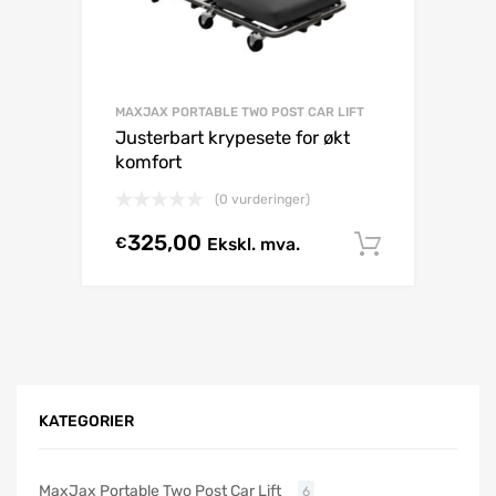
MAXJAX PORTABLE TWO POST CAR LIFT
Justerbart krypesete for økt
komfort
(0 vurderinger)
325,00
€
Ekskl. mva.
Legg i h
KATEGORIER
MaxJax Portable Two Post Car Lift
6