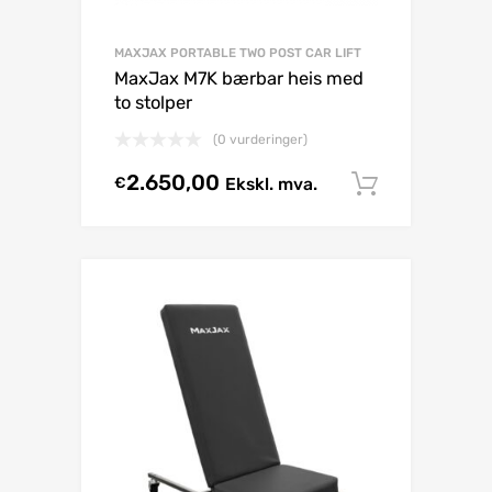
MAXJAX PORTABLE TWO POST CAR LIFT
MaxJax M7K bærbar heis med
to stolper
(0 vurderinger)
2.650,00
€
Ekskl. mva.
Select o