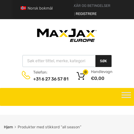
FRASKRIVELSE
VILKÅR OG BETINGELSER
Norsk bokmål
HALLO.
LOGG INN
REGISTRERE
|
SØK
Handlevogn
Telefon:
0
€
0,00
+31 6 27 36 57 81
Hjem
Produkter med stikkord “all season”