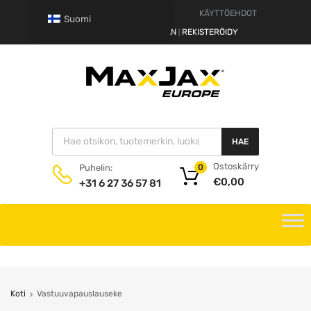
VASTUUVAPAUSLAUSEKE
KÄYTTÖEHDOT
Suomi
HEI.
KIRJAUDU SISÄÄN
REKISTERÖIDY
|
HAE
Ostoskärry
Puhelin:
0
€
0,00
+31 6 27 36 57 81
Koti
Vastuuvapauslauseke