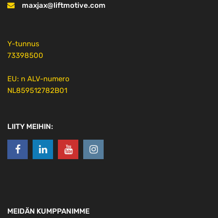
maxjax@liftmotive.com
Y-tunnus
73398500
EU: n ALV-numero
NL859512782B01
LIITY MEIHIN:
MEIDÄN KUMPPANIMME