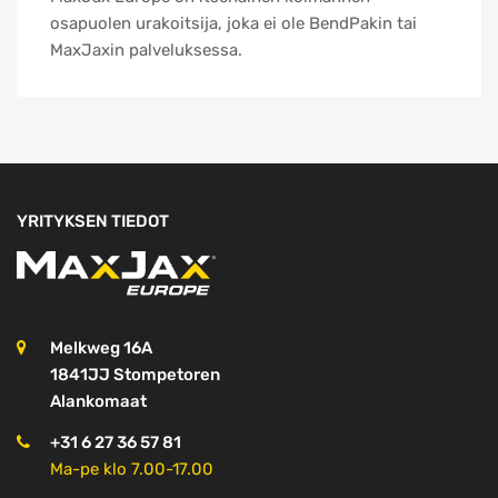
osapuolen urakoitsija, joka ei ole BendPakin tai
MaxJaxin palveluksessa.
YRITYKSEN TIEDOT
Melkweg 16A
1841JJ Stompetoren
Alankomaat
+31 6 27 36 57 81
Ma-pe klo 7.00-17.00