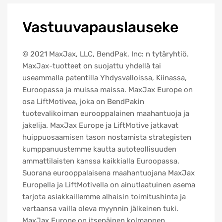
Vastuuvapauslauseke
© 2021 MaxJax, LLC, BendPak, Inc: n tytäryhtiö.
MaxJax-tuotteet on suojattu yhdellä tai
useammalla patentilla Yhdysvalloissa, Kiinassa,
Euroopassa ja muissa maissa. MaxJax Europe on
osa LiftMotivea, joka on BendPakin
tuotevalikoiman eurooppalainen maahantuoja ja
jakelija. MaxJax Europe ja LiftMotive jatkavat
huippuosaamisen tason nostamista strategisten
kumppanuustemme kautta autoteollisuuden
ammattilaisten kanssa kaikkialla Euroopassa.
Suorana eurooppalaisena maahantuojana MaxJax
Europella ja LiftMotivella on ainutlaatuinen asema
tarjota asiakkaillemme alhaisin toimitushinta ja
vertaansa vailla oleva myynnin jälkeinen tuki.
MaxJax Europe on itsenäinen kolmannen