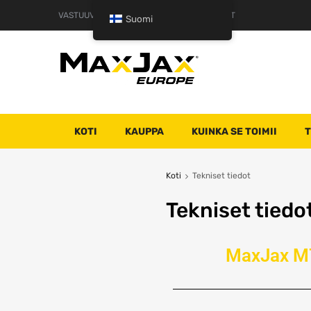
VASTUUVAPAUSLAUSEKE
KÄYTTÖEHDOT
Suomi
KOTI
KAUPPA
KUINKA SE TOIMII
T
Koti
Tekniset tiedot
Tekniset tiedo
MaxJax M7