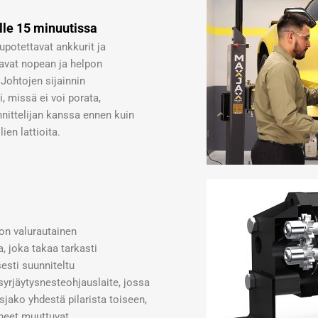
lle 15 minuutissa
 upotettavat ankkurit ja
aavat nopean ja helpon
htojen sijainnin
, missä ei voi porata,
nittelijan kanssa ennen kuin
lien lattioita.
on valurautainen
 joka takaa tarkasti
esti suunniteltu
syrjäytysnesteohjauslaite, jossa
sjako yhdestä pilarista toiseen,
neet muuttuvat.