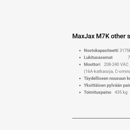
MaxJax M7K other s
Nostokapasiteetti
3175
Lukitusasemat
7 (7,6
Moottori
208-240 VAC / 
(16A-katkaisija, C-omin
Täydelliseen nousuun k
Yksittäisen pylvään pai
Toimituspaino
435 kg