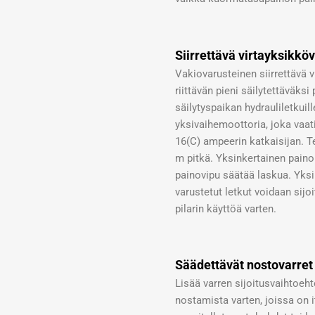
Siirrettävä virtayksikkö
Vakiovarusteinen siirrettävä
riittävän pieni säilytettäväksi 
säilytyspaikan hydrauliletkuil
yksivaihemoottoria, joka vaati
16(C) ampeerin katkaisijan. T
m pitkä. Yksinkertainen pain
painovipu säätää laskua. Yksin
varustetut letkut voidaan sijo
pilarin käyttöä varten.
Säädettävät nostovarret 
Lisää varren sijoitusvaihtoeh
nostamista varten, joissa on 