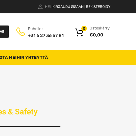
HEI.
KIRJAUDU SISÄÄN
REKISTERÖIDY
|
Ostoskärry
Puhelin:
0
AE
€
0,00
+31 6 27 36 57 81
OTA MEIHIN YHTEYTTÄ
s & Safety