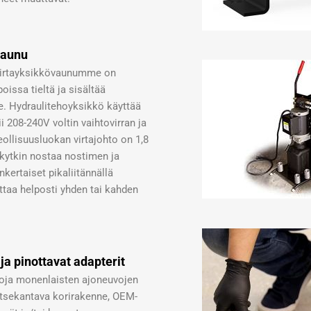
vaunu
 virtayksikkövaunumme on
poissa tieltä ja sisältää
le. Hydraulitehoyksikkö käyttää
i 208-240V voltin vaihtovirran ja
eollisuusluokan virtajohto on 1,8
okytkin nostaa nostimen ja
kertaiset pikaliitännällä
ittaa helposti yhden tai kahden
ja pinottavat adapterit
toja monenlaisten ajoneuvojen
itsekantava korirakenne, OEM-