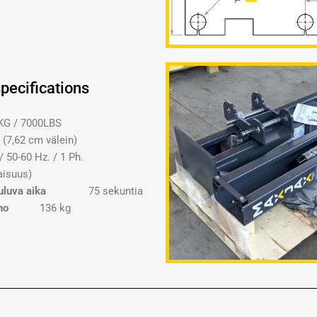
pecifications
KG / 7000LBS
2 cm välein)
50-60 Hz. / 1 Ph.
aisuus)
uluva aika
75 sekuntia
no
136 kg