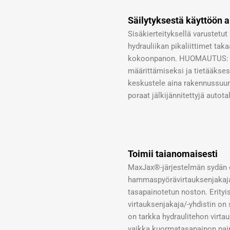
Säilytyksestä käyttöön a
Sisäkierteityksellä varustetut
hydrauliikan pikaliittimet tak
kokoonpanon. HUOMAUTUS: Jo
määrittämiseksi ja tietääksesi
keskustele aina rakennussuun
poraat jälkijännitettyjä autotal
Toimii taianomaisesti
MaxJax®-järjestelmän sydän 
hammaspyörävirtauksenjakaja,
tasapainotetun noston. Erityis
virtauksenjakaja/-yhdistin on 
on tarkka hydraulitehon virtau
vaikka kuormatasapainon pai