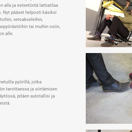
n alla ja esteetöntä lattiatilaa
 Nyt pääset helposti käsiksi
toihin, vetoakseleihin,
spyörästöihin tai muihin osiin,
n alle.
tuilla pyörillä, jotka
n tarvittaessa ja siirtämisen
äytössä, pitäen autotallisi ja
eistä.