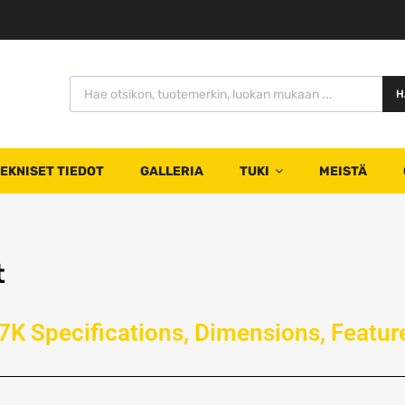
H
EKNISET TIEDOT
GALLERIA
TUKI
MEISTÄ
t
K Specifications, Dimensions, Feature