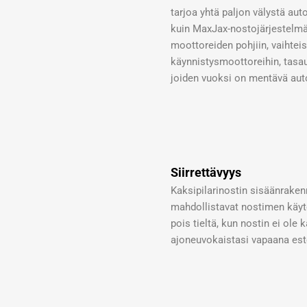
tarjoa yhtä paljon välystä auto
kuin MaxJax-nostojärjestelmä.
moottoreiden pohjiin, vaihteis
käynnistysmoottoreihin, tasau
joiden vuoksi on mentävä auto
Siirrettävyys
Kaksipilarinostin sisäänrakenne
mahdollistavat nostimen käytö
pois tieltä, kun nostin ei ole k
ajoneuvokaistasi vapaana est