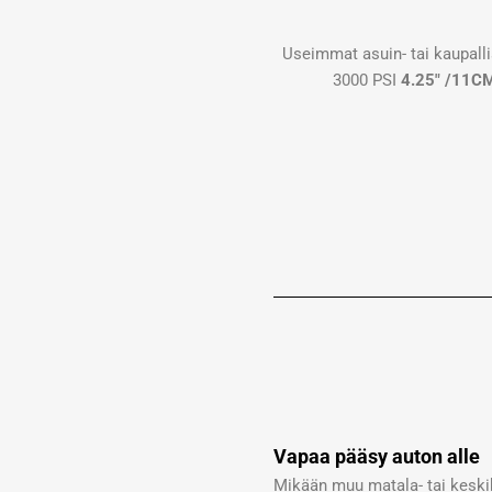
Useimmat asuin- tai kaupall
3000 PSI
4.25″ /11CM
Vapaa pääsy auton alle
Mikään muu matala- tai keski