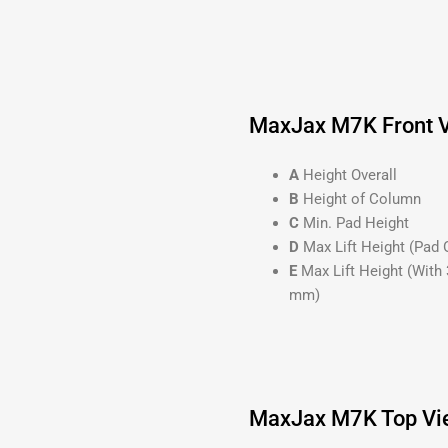
MaxJax M7K Front V
A
Height Overall 89
B
Height of Column 6
C
Min. Pad Height 4
D
Max Lift Height (Pad
E
Max Lift Height (Wit
mm)
MaxJax M7K Top Vie