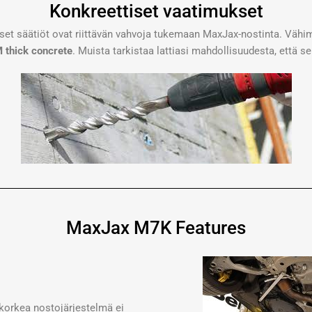
Konkreettiset vaatimukset
iset säätiöt ovat riittävän vahvoja tukemaan MaxJax-nostinta. Väh
 thick concrete
. Muista tarkistaa lattiasi mahdollisuudesta, että se 
MaxJax M7K Features
korkea nostojärjestelmä ei