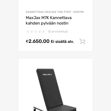
KANNETTAVA MAXJAX TWO POST -NOSTIN
MaxJax M7K Kannettava
kahden pylvään nostin
(0 arvostelua)
2.650,00
€
Ei sisällä alv.
Select o