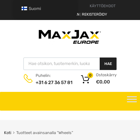
VASTUUVAPAUSLAUSEKE
KÄYTTÖEHDOT
Suomi
HEI.
KIRJAUDU SISÄÄN
REKISTERÖIDY
|
HAE
Ostoskärry
Puhelin:
0
€
0,00
+31 6 27 36 57 81
Koti
Tuotteet avainsanalla “Wheels”