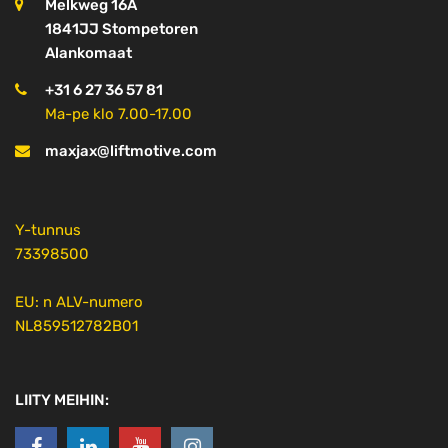
Melkweg 16A
1841JJ Stompetoren
Alankomaat
+31 6 27 36 57 81
Ma-pe klo 7.00-17.00
maxjax@liftmotive.com
Y-tunnus
73398500
EU: n ALV-numero
NL859512782B01
LIITY MEIHIN: