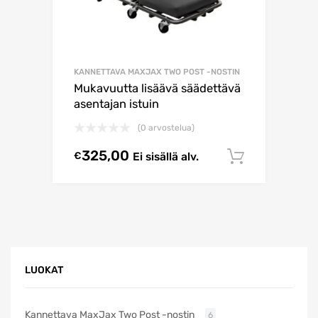
KANNETTAVA MAXJAX TWO POST -NOSTIN
Mukavuutta lisäävä säädettävä
asentajan istuin
(0 arvostelua)
325,00
€
Ei sisällä alv.
Lisää os
LUOKAT
Kannettava MaxJax Two Post -nostin
6