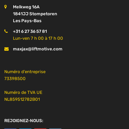
Melkweg 16A
1841JJ Stompetoren
Les Pays-Bas
+31 6 27 36 57 81
Lun-ven 7 h 00 à 17 h 00
maxjax@liftmotive.com
Numéro d'entreprise
73398500
Numéro de TVA UE
NL859512782B01
REJOIGNEZ-NOUS: