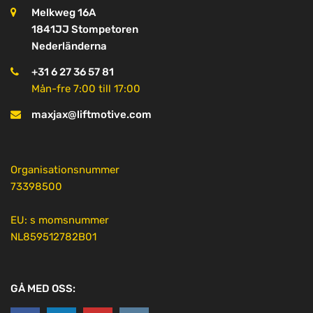
Melkweg 16A
1841JJ Stompetoren
Nederländerna
+31 6 27 36 57 81
Mån-fre 7:00 till 17:00
maxjax@liftmotive.com
Organisationsnummer
73398500
EU: s momsnummer
NL859512782B01
GÅ MED OSS: