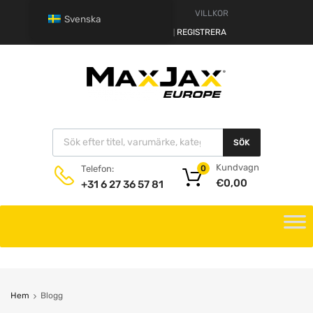
VARNING
VILLKOR
Svenska
HALLÅ.
LOGGA IN
REGISTRERA
|
SÖK
Kundvagn
Telefon:
0
€
0,00
+31 6 27 36 57 81
Hem
Blogg