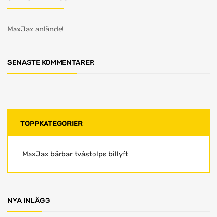
MaxJax anlände!
SENASTE KOMMENTARER
TOPPKATEGORIER
MaxJax bärbar tvåstolps billyft
NYA INLÄGG