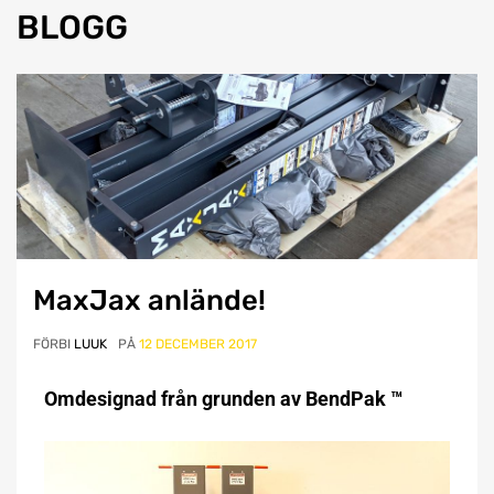
BLOGG
MaxJax anlände!
FÖRBI
LUUK
PÅ
12 DECEMBER 2017
Omdesignad från grunden av BendPak ™