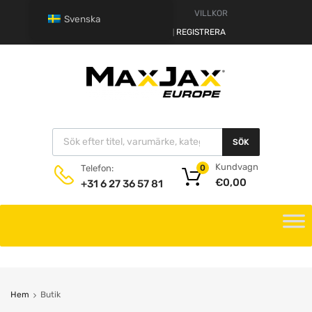
VARNING
VILLKOR
Svenska
HALLÅ.
LOGGA IN
REGISTRERA
|
SÖK
Kundvagn
Telefon:
0
€
0,00
+31 6 27 36 57 81
Hem
Butik