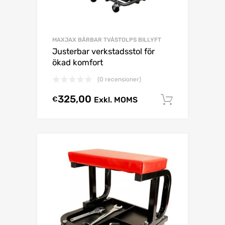
MAXJAX BÄRBAR TVÅSTOLPS BILLYFT
Justerbar verkstadsstol för
ökad komfort
(0 recensioner)
325,00
€
Exkl. MOMS
Lägg till