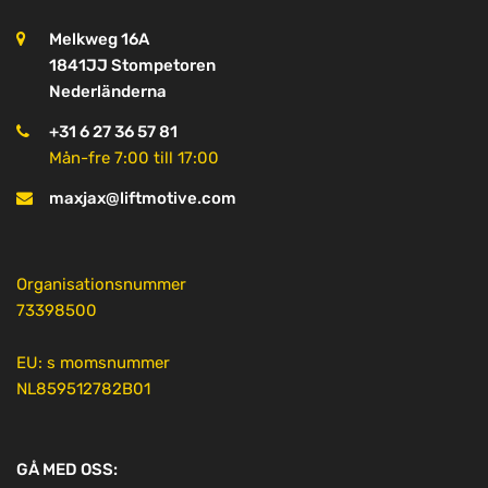
Melkweg 16A
1841JJ Stompetoren
Nederländerna
+31 6 27 36 57 81
Mån-fre 7:00 till 17:00
maxjax@liftmotive.com
Organisationsnummer
73398500
EU: s momsnummer
NL859512782B01
GÅ MED OSS: