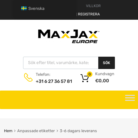
VARNING
VILLKOR
Svenska
HALLÅ.
LOGGA IN
REGISTRERA
|
SÖK
Kundvagn
Telefon:
0
€
0,00
+31 6 27 36 57 81
Hem
Anpassade etiketter
3-6 dagars leverans