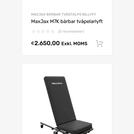
MAXJAX BÄRBAR TVÅSTOLPS BILLYFT
MaxJax M7K bärbar tvåpelarlyft
(0 recensioner)
2.650,00
€
Exkl. MOMS
Select o