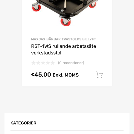
MAXJAX BÄRBAR TVÅSTOLPS BILLYFT
RST-1WS rullande arbetssäte
verkstadsstol
(0 recensioner)
45,00
€
Exkl. MOMS
Lägg till
KATEGORIER