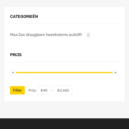
CATEGORIEËN
MaxJax draagbare tweekoloms autolift
6
PRIJS
Filter
Prijs:
€40
-
€2.650