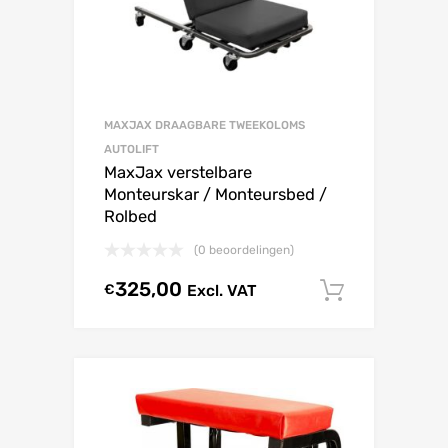
MAXJAX DRAAGBARE TWEEKOLOMS
AUTOLIFT
MaxJax verstelbare
Monteurskar / Monteursbed /
Rolbed
(0 beoordelingen)
325,00
€
Excl. VAT
In winke