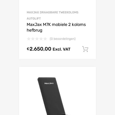
MAXJAX DRAAGBARE TWEEKOLOMS
AUTOLIFT
MaxJax M7K mobiele 2 koloms
hefbrug
(0 beoordelingen)
2.650,00
€
Excl. VAT
Select o