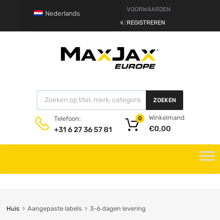
DISCLAIMER
VOORWAARDEN
Nederlands
HALLO.
AANMELDEN
REGISTREREN
|
ZOEKEN
Winkelmand
Telefoon:
0
€
0,00
+31 6 27 36 57 81
Huis
Aangepaste labels
3-6 dagen levering