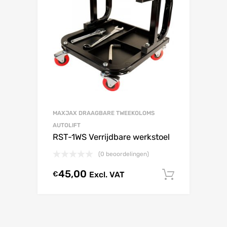
MAXJAX DRAAGBARE TWEEKOLOMS
AUTOLIFT
RST-1WS Verrijdbare werkstoel
(0 beoordelingen)
45,00
€
Excl. VAT
In winke