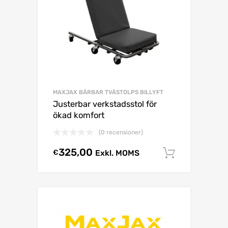
MAXJAX BÄRBAR TVÅSTOLPS BILLYFT
Justerbar verkstadsstol för
ökad komfort
(0 recensioner)
325,00
€
Exkl. MOMS
Lägg till