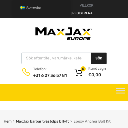
VARNING
VILLKOR
Svenska
HALLÅ.
LOGGA IN
REGISTRERA
|
SÖK
Kundvagn
Telefon:
0
€
0,00
+31 6 27 36 57 81
Hem
MaxJax bärbar tvåstolps billyft
Epoxy Anchor Bolt Kit