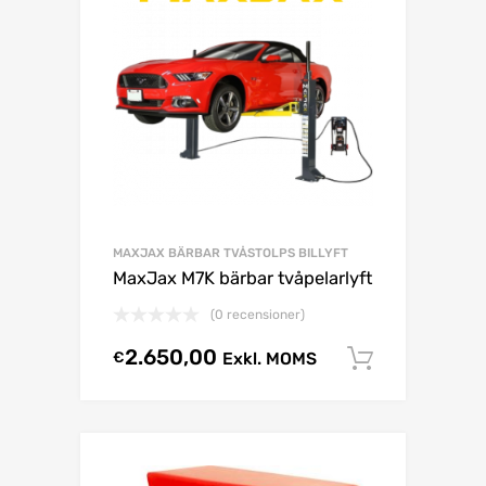
MAXJAX BÄRBAR TVÅSTOLPS BILLYFT
MaxJax M7K bärbar tvåpelarlyft
(0 recensioner)
2.650,00
€
Exkl. MOMS
Select o