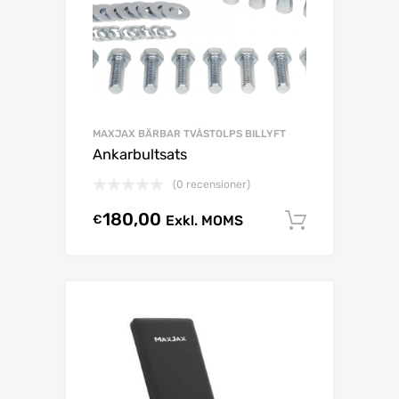
MAXJAX BÄRBAR TVÅSTOLPS BILLYFT
Ankarbultsats
(0 recensioner)
180,00
€
Exkl. MOMS
Lägg till