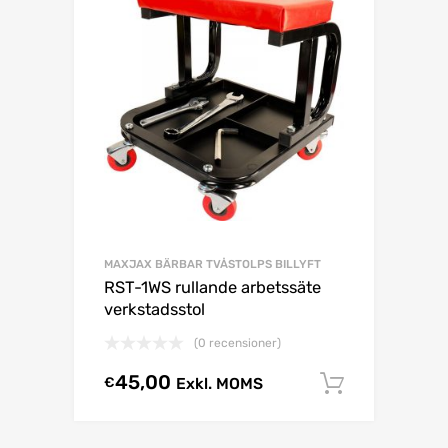
MAXJAX BÄRBAR TVÅSTOLPS BILLYFT
RST-1WS rullande arbetssäte
verkstadsstol
(0 recensioner)
45,00
€
Exkl. MOMS
Lägg till